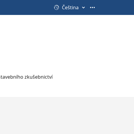
•••
stavebního zkušebnictví