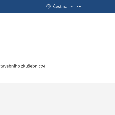
•••
stavebního zkušebnictví